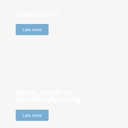
Depression
Læs mere
Børn-, unge- og
familierådgivning
Læs mere